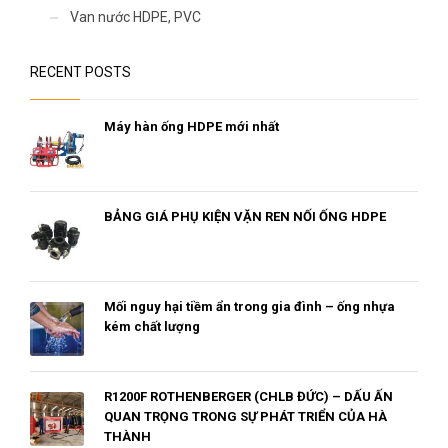
Van nước HDPE, PVC
RECENT POSTS
Máy hàn ống HDPE mới nhất
BẢNG GIÁ PHỤ KIỆN VẶN REN NỐI ỐNG HDPE
Mối nguy hại tiềm ẩn trong gia đình – ống nhựa
kém chất lượng
R1200F ROTHENBERGER (CHLB ĐỨC) – DẤU ẤN
QUAN TRỌNG TRONG SỰ PHÁT TRIỂN CỦA HÀ
THÀNH