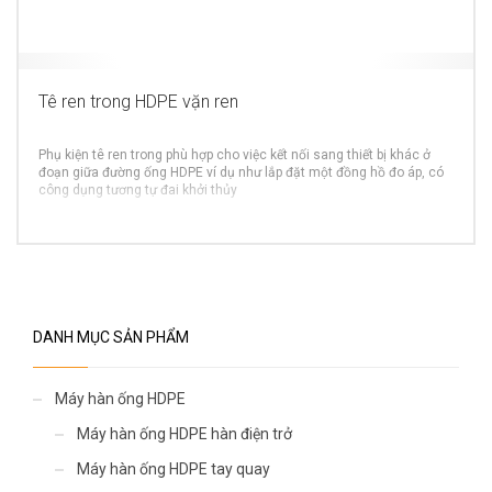
Tê ren trong HDPE vặn ren
Phụ kiện tê ren trong phù hợp cho việc kết nối sang thiết bị khác ở
đoạn giữa đường ống HDPE ví dụ như lắp đặt một đồng hồ đo áp, có
công dụng tương tự đai khởi thủy
MORE INFO
DANH MỤC SẢN PHẨM
Máy hàn ống HDPE
Máy hàn ống HDPE hàn điện trở
Máy hàn ống HDPE tay quay