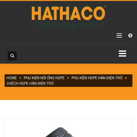
Các danh mục sản phẩm
Chưa phân loại
Máy hàn ống HDPE
Máy hàn ống HDPE hàn điện trở
Máy hàn ống HDPE tay quay
Máy hàn ống HDPE vận hành thủy lực
HOME
Máy hàn ống PPR
PHỤ KIỆN NỐI ỐNG HDPE
PHỤ KIỆN HDPE HÀN ĐIỆN TRỞ
CHẾCH HDPE HÀN ĐIỆN TRỞ
Phụ kiện nối ống HDPE
Đai khởi thủy HDPE
Phụ kiện HDPE hàn điện trở
Phụ kiện HDPE hàn nối đầu
Phụ kiện HDPE vặn ren