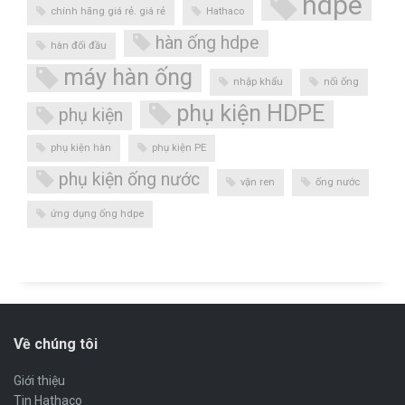
hdpe
chính hãng giá rẻ. giá rẻ
Hathaco
hàn ống hdpe
hàn đối đầu
máy hàn ống
nhập khẩu
nối ống
phụ kiện HDPE
phụ kiện
phụ kiện hàn
phụ kiện PE
phụ kiện ống nước
vặn ren
ống nước
ứng dụng ống hdpe
Về chúng tôi
Giới thiệu
Tin Hathaco