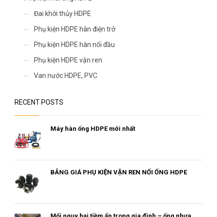
Đai khởi thủy HDPE
Phụ kiện HDPE hàn điện trở
Phụ kiện HDPE hàn nối đầu
Phụ kiện HDPE vặn ren
Van nước HDPE, PVC
RECENT POSTS
Máy hàn ống HDPE mới nhất
BẢNG GIÁ PHỤ KIỆN VẶN REN NỐI ỐNG HDPE
Mối nguy hại tiềm ẩn trong gia đình – ống nhựa