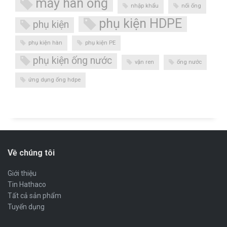
máy hàn ống
nhập khẩu
nối ống
phụ kiện HDPE
phụ kiện
phụ kiện hàn
phụ kiện PE
phụ kiện ống nước
vặn ren
ống nước
ứng dụng ống hdpe
Về chúng tôi
Giới thiệu
Tin Hathaco
Tất cả sản phẩm
Tuyển dụng