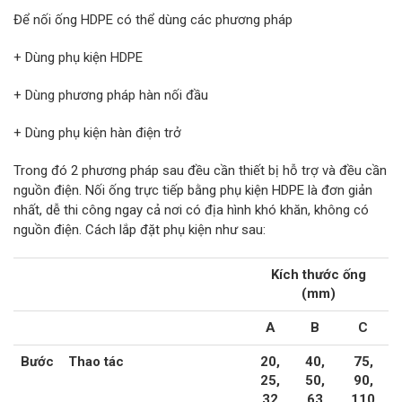
Van nước HDPE, PVC
Để nối ống HDPE có thể dùng các phương pháp
+ Dùng phụ kiện HDPE
+ Dùng phương pháp hàn nối đầu
+ Dùng phụ kiện hàn điện trở
Trong đó 2 phương pháp sau đều cần thiết bị hỗ trợ và đều cần
nguồn điện. Nối ống trực tiếp bằng phụ kiện HDPE là đơn giản
nhất, dễ thi công ngay cả nơi có địa hình khó khăn, không có
nguồn điện. Cách lắp đặt phụ kiện như sau:
Kích thước ống
(mm)
A
B
C
Bước
Thao tác
20,
40,
75,
25,
50,
90,
32
63
110