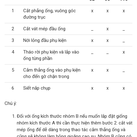
1
Cắt phẳng ống, vuông góc
x
x
x
đường trục
2
Cắt vát mép đầu ống
_
x
_
3
Nới lỏng đầu phụ kiện
x
x
_
4
Tháo rời phụ kiện và lắp vào
_
_
x
ống từng phần
5
Cắm thẳng ống vào phụ kiện
x
x
_
cho đến gờ chặn trong
6
Siết nắp chụp
x
x
x
Chú ý:
Đối với ống kích thước nhóm B nếu muốn lắp đặt giống
nhóm kích thước A thì cần thực hiện thêm bước 2: cắt vát
mép ống để dễ dàng trong thao tác cắm thẳng ống và
cũng sẽ không làm hỏng gioăng cao su. Nhóm B cũng có