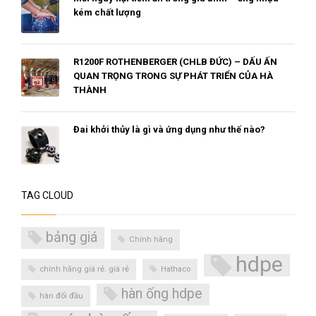
kém chất lượng
R1200F ROTHENBERGER (CHLB ĐỨC) – DẤU ẤN
QUAN TRỌNG TRONG SỰ PHÁT TRIỂN CỦA HÀ
THÀNH
Đai khởi thủy là gì và ứng dụng như thế nào?
TAG CLOUD
bảng giá
Chính hãng
hdpe
chính hãng giá rẻ. giá rẻ
Hathaco
hàn ống hdpe
hàn đối đầu