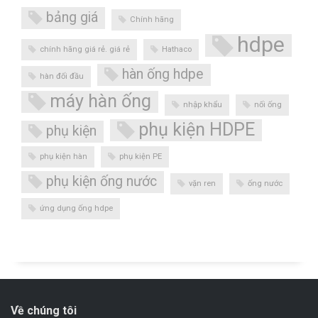
bảng giá
Chính hãng
hdpe
chính hãng giá rẻ. giá rẻ
Hathaco
hàn ống hdpe
hàn đối đầu
máy hàn ống
nhập khẩu
nối ống
phụ kiện HDPE
phụ kiện
phụ kiện hàn
phụ kiện PE
phụ kiện ống nước
vặn ren
ống nước
ứng dụng ống hdpe
Về chúng tôi