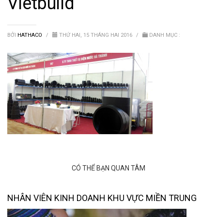
Vietbuild
Van nước HDPE, PVC
BỞI
HATHACO
/
THỨ HAI, 15 THÁNG HAI 2016
/
DANH MỤC :
CÓ THỂ BẠN QUAN TÂM
NHÂN VIÊN KINH DOANH KHU VỰC MIỀN TRUNG