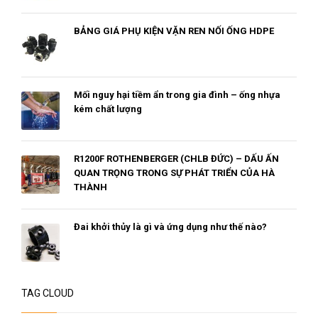
BẢNG GIÁ PHỤ KIỆN VẶN REN NỐI ỐNG HDPE
Mối nguy hại tiềm ẩn trong gia đình – ống nhựa
kém chất lượng
R1200F ROTHENBERGER (CHLB ĐỨC) – DẤU ẤN
QUAN TRỌNG TRONG SỰ PHÁT TRIỂN CỦA HÀ
THÀNH
Đai khởi thủy là gì và ứng dụng như thế nào?
TAG CLOUD