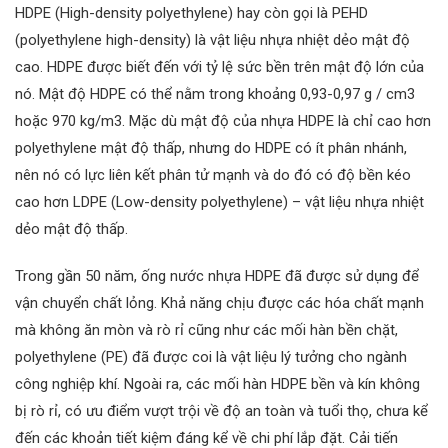
HDPE (High-density polyethylene) hay còn gọi là PEHD
(polyethylene high-density) là vật liệu nhựa nhiệt dẻo mật độ
cao. HDPE được biết đến với tỷ lệ sức bền trên mật độ lớn của
nó. Mật độ HDPE có thể nằm trong khoảng 0,93-0,97 g / cm3
hoặc 970 kg/m3. Mặc dù mật độ của nhựa HDPE là chỉ cao hơn
polyethylene mật độ thấp, nhưng do HDPE có ít phân nhánh,
nên nó có lực liên kết phân tử mạnh và do đó có độ bền kéo
cao hơn LDPE (Low-density polyethylene) – vật liệu nhựa nhiệt
dẻo mật độ thấp.
Trong gần 50 năm, ống nước nhựa HDPE đã được sử dụng để
vận chuyển chất lỏng. Khả năng chịu được các hóa chất mạnh
mà không ăn mòn và rò rỉ cũng như các mối hàn bền chặt,
polyethylene (PE) đã được coi là vật liệu lý tưởng cho ngành
công nghiệp khí. Ngoài ra, các mối hàn HDPE bền và kín không
bị rò rỉ, có ưu điểm vượt trội về độ an toàn và tuổi thọ, chưa kể
đến các khoản tiết kiệm đáng kể về chi phí lắp đặt. Cải tiến