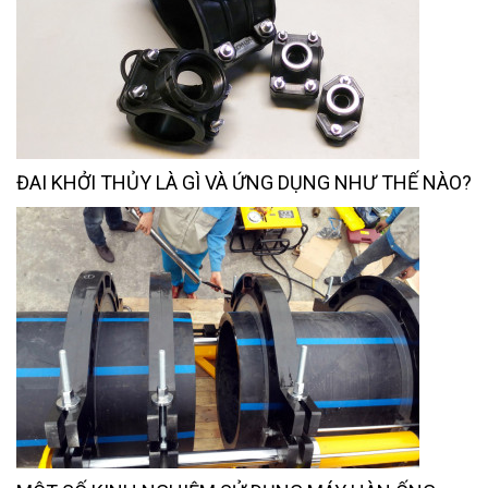
ĐAI KHỞI THỦY LÀ GÌ VÀ ỨNG DỤNG NHƯ THẾ NÀO?