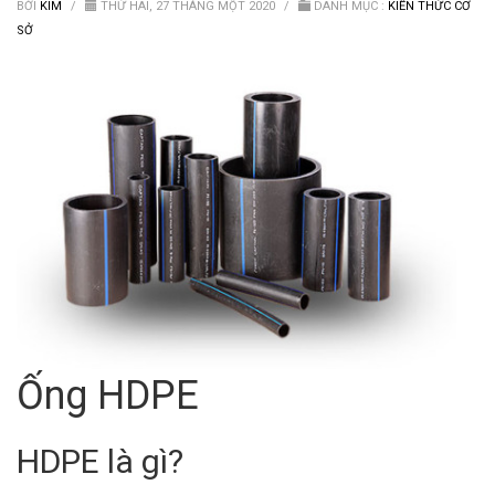
Van nước HDPE, PVC
BỞI
KIM
/
THỨ HAI, 27 THÁNG MỘT 2020
/
DANH MỤC :
KIẾN THỨC CƠ
SỞ
Ống HDPE
HDPE là gì?