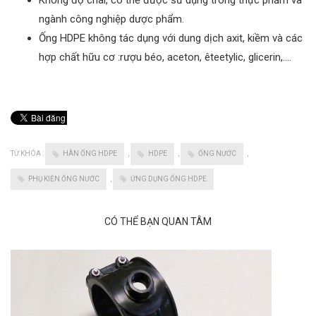
Không độ chai, có thể được sử dụng trong thực phẩm và
ngành công nghiệp dược phẩm.
Ống HDPE không tác dụng với dung dịch axit, kiềm và các
hợp chất hữu cơ :rượu béo, aceton, êteetylic, glicerin,….
TỪ KHÓA :
HÀN ỐNG HDPE
,
HDPE
,
ỐNG NƯỚC
,
PHỤ KIỆN ỐNG NƯỚC
,
ỨNG DỤNG ỐNG HDPE
CÓ THỂ BẠN QUAN TÂM