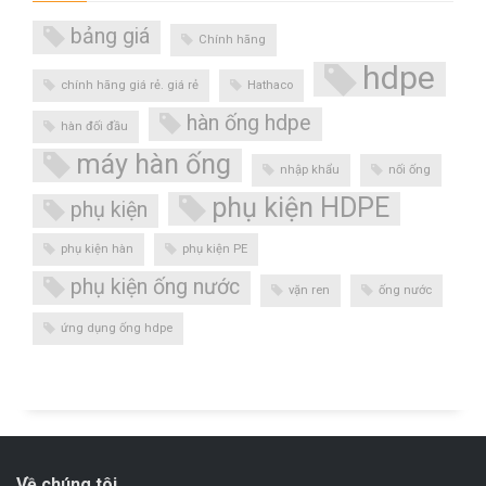
bảng giá
Chính hãng
hdpe
chính hãng giá rẻ. giá rẻ
Hathaco
hàn ống hdpe
hàn đối đầu
máy hàn ống
nhập khẩu
nối ống
phụ kiện HDPE
phụ kiện
phụ kiện hàn
phụ kiện PE
phụ kiện ống nước
vặn ren
ống nước
ứng dụng ống hdpe
Về chúng tôi