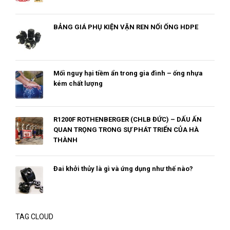
BẢNG GIÁ PHỤ KIỆN VẶN REN NỐI ỐNG HDPE
Mối nguy hại tiềm ẩn trong gia đình – ống nhựa
kém chất lượng
R1200F ROTHENBERGER (CHLB ĐỨC) – DẤU ẤN
QUAN TRỌNG TRONG SỰ PHÁT TRIỂN CỦA HÀ
THÀNH
Đai khởi thủy là gì và ứng dụng như thế nào?
TAG CLOUD