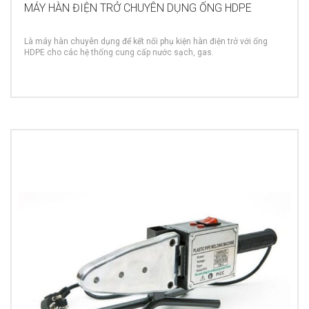
MÁY HÀN ĐIỆN TRỞ CHUYÊN DỤNG ỐNG HDPE
Là máy hàn chuyên dụng để kết nối phụ kiện hàn điện trở với ống
HDPE cho các hệ thống cung cấp nước sạch, gas.
MORE INFO