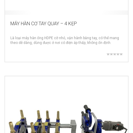
MÁY HÀN CƠ TAY QUAY – 4 KẸP
Là loại máy hàn ống HDPE cỡ nhỏ, vận hành bằng tay, có thể mang
theo dễ dàng, dùng được ở nơi có điện áp thấp, không ổn định.
MORE INFO
Được xếp
hạng
5.00
5 sao