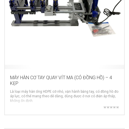
MÁY HÀN CƠ TAY QUAY VÍT MA (CÓ ĐỒNG HỒ) – 4
KẸP
Là loại máy hàn ống HDPE cỡ nhỏ, vận hành bằng tay, có đồng hồ đo
áp lực, có thể mang theo dễ dàng, dùng được ở nơi có điện áp thấp,
không ổn định.
MORE INFO
Được xếp
hạng
5.00
5 sao