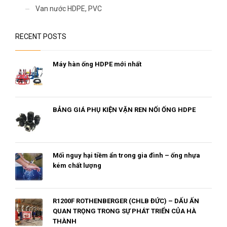
Van nước HDPE, PVC
RECENT POSTS
Máy hàn ống HDPE mới nhất
BẢNG GIÁ PHỤ KIỆN VẶN REN NỐI ỐNG HDPE
Mối nguy hại tiềm ẩn trong gia đình – ống nhựa
kém chất lượng
R1200F ROTHENBERGER (CHLB ĐỨC) – DẤU ẤN
QUAN TRỌNG TRONG SỰ PHÁT TRIỂN CỦA HÀ
THÀNH