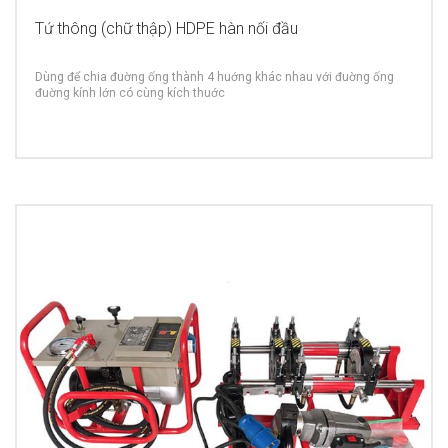
Tứ thông (chữ thập) HDPE hàn nối đầu
Dùng để chia đuờng ống thành 4 huớng khác nhau với đuờng ống
đuờng kính lớn có cùng kích thuớc
MORE INFO