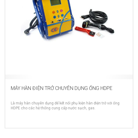
MÁY HÀN ĐIỆN TRỞ CHUYÊN DỤNG ỐNG HDPE
Là máy hàn chuyên dụng để kết nối phụ kiện hàn điện trở với ống
HDPE cho các hệ thống cung cấp nước sạch, gas.
MORE INFO