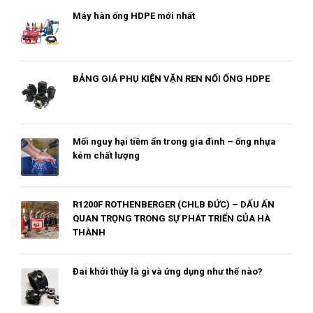
Máy hàn ống HDPE mới nhất
BẢNG GIÁ PHỤ KIỆN VẶN REN NỐI ỐNG HDPE
Mối nguy hại tiềm ẩn trong gia đình – ống nhựa
kém chất lượng
R1200F ROTHENBERGER (CHLB ĐỨC) – DẤU ẤN
QUAN TRỌNG TRONG SỰ PHÁT TRIỂN CỦA HÀ
THÀNH
Đai khởi thủy là gì và ứng dụng như thế nào?