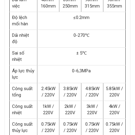
việc
160mm
250mm
315mm
355mm
Độ lệch
≤0.2mm
mối hàn
Dải nhiệt
0-270℃
độ
Sai số
± 5℃
nhiệt
Áp lực thủy
0-6,3MPa
lực
Công suất
2.45kW
3.85kW
4.85kW
5.85kW /
tổng
/ 220V
/ 220V
/ 220V
220V
Công suất
1kW /
2kW /
3kW /
4kW /
nhiệt
220V
220V
220V
220V
Công suất
0.75kW
0.75kW
0.75kW
0.75kW /
thủy lực
/ 220V
/ 220V
/ 220V
220V