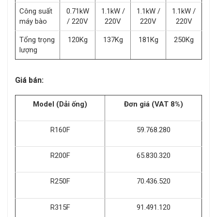
Công suất
0.71kW
1.1kW /
1.1kW /
1.1kW /
máy bào
/ 220V
220V
220V
220V
Tổng trọng
120Kg
137Kg
181Kg
250Kg
lượng
Giá bán:
Model (Dải ống)
Đơn giá (VAT 8%)
R160F
59.768.280
R200F
65.830.320
R250F
70.436.520
R315F
91.491.120