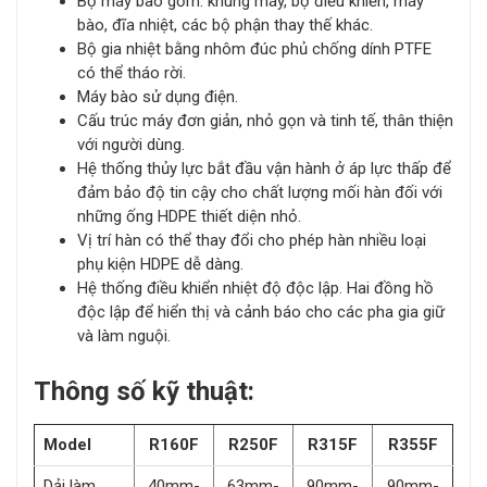
Bộ máy bao gồm: khung máy, bộ điều khiển, máy
bào, đĩa nhiệt, các bộ phận thay thế khác.
Bộ gia nhiệt bằng nhôm đúc phủ chống dính PTFE
có thể tháo rời.
Máy bào sử dụng điện.
Cấu trúc máy đơn giản, nhỏ gọn và tinh tế, thân thiện
với người dùng.
Hệ thống thủy lực bắt đầu vận hành ở áp lực thấp để
đảm bảo độ tin cậy cho chất lượng mối hàn đối với
những ống HDPE thiết diện nhỏ.
Vị trí hàn có thể thay đổi cho phép hàn nhiều loại
phụ kiện HDPE dễ dàng.
Hệ thống điều khiển nhiệt độ độc lập. Hai đồng hồ
độc lập để hiển thị và cảnh báo cho các pha gia giữ
và làm nguội.
Thông số kỹ thuật:
Model
R160F
R250F
R315F
R355F
Dải làm
40mm-
63mm-
90mm-
90mm-