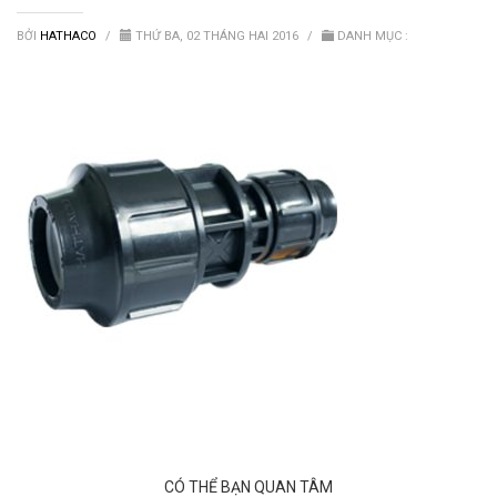
Van nước HDPE, PVC
BỞI
HATHACO
/
THỨ BA, 02 THÁNG HAI 2016
/
DANH MỤC :
CÓ THỂ BẠN QUAN TÂM