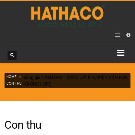
Các danh mục sản phẩm
Chưa phân loại
Máy hàn ống HDPE
Máy hàn ống HDPE hàn điện trở
Máy hàn ống HDPE tay quay
Máy hàn ống HDPE vận hành thủy lực
HOME
Máy hàn ống PPR
Bảng giá HATHACO
»
BẢNG GIÁ PHỤ KIỆN VẶN REN
CON THU
NỐI ỐNG HDPE
Phụ kiện nối ống HDPE
Đai khởi thủy HDPE
Phụ kiện HDPE hàn điện trở
Phụ kiện HDPE hàn nối đầu
Con thu
Phụ kiện HDPE vặn ren