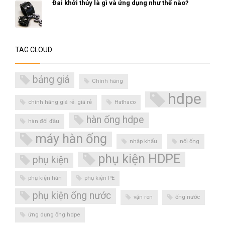
Đai khởi thủy là gì và ứng dụng như thế nào?
TAG CLOUD
bảng giá
Chính hãng
hdpe
chính hãng giá rẻ. giá rẻ
Hathaco
hàn ống hdpe
hàn đối đầu
máy hàn ống
nhập khẩu
nối ống
phụ kiện HDPE
phụ kiện
phụ kiện hàn
phụ kiện PE
phụ kiện ống nước
vặn ren
ống nước
ứng dụng ống hdpe