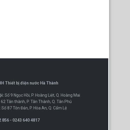
H Thiết bị điện nước Hà Thành
i:
Số 9 Ngọc Hồi, P. Hoàng Liệt, Q. Hoàng Mai
62 Tân thành, P. Tân Thành, Q. Tân Phú
:
Số 87 Tôn Đản, P. Hòa An, Q. Cẩm Lệ
 856 - 0243 640 4817