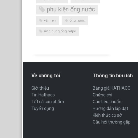
phụ kiện ống nước
vặn ren
ống nước
ứng dụng ống hdpe
Về chúng tôi
Thông tin hữu ích
Giới thiệu
Bảng giá HATHACO
Tin Hathaco
Chứng chỉ
Tất cả sản phẩm
Các tiêu chuẩn
Tuyển dụng
Hướng dẫn lắp đặt
Kiến thức cơ sở
Câu hỏi thường gặp