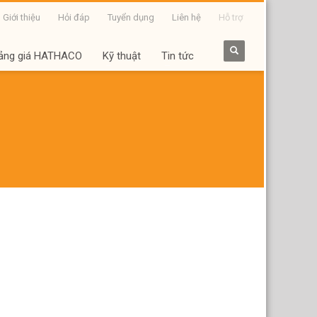
Giới thiệu
Hỏi đáp
Tuyển dụng
Liên hệ
Hỗ trợ
ảng giá HATHACO
Kỹ thuật
Tin tức