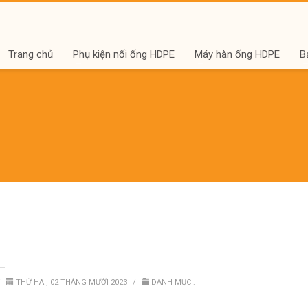
Trang chủ
Phụ kiện nối ống HDPE
Máy hàn ống HDPE
B
/
THỨ HAI, 02 THÁNG MƯỜI 2023
/
DANH MỤC :