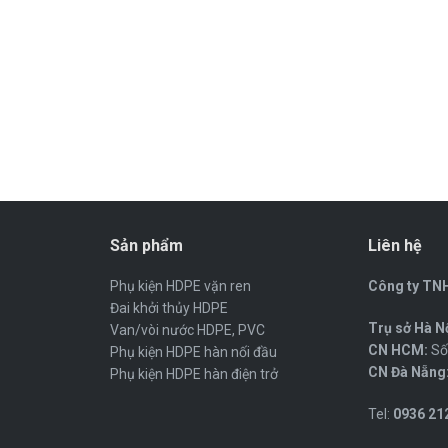
Sản phẩm
Liên hệ
Phụ kiện HDPE vặn ren
Công ty TNH
Đai khởi thủy HDPE
Trụ sở Hà Nộ
Van/vòi nước HDPE, PVC
CN HCM:
Số 
Phụ kiện HDPE hàn nối đầu
CN Đà Nẵng
Phụ kiện HDPE hàn điện trở
Tel:
0936 212