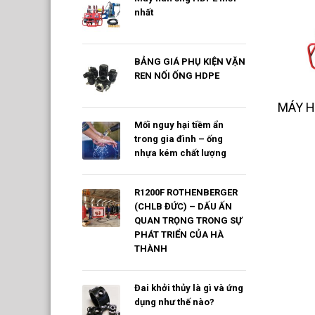
nhất
BẢNG GIÁ PHỤ KIỆN VẶN
REN NỐI ỐNG HDPE
MÁY H
Mối nguy hại tiềm ẩn
trong gia đình – ống
nhựa kém chất lượng
R1200F ROTHENBERGER
(CHLB ĐỨC) – DẤU ẤN
QUAN TRỌNG TRONG SỰ
PHÁT TRIỂN CỦA HÀ
THÀNH
Đai khởi thủy là gì và ứng
dụng như thế nào?