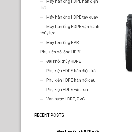
Van nước HDPE, PVC
Máy hàn ống HDPE hàn điện
trở
Máy hàn ống HDPE tay quay
Máy hàn ống HDPE vận hành
thủy lực
Máy hàn ống PPR
Phụ kiện nối ống HDPE
Đai khởi thủy HDPE
Phụ kiện HDPE hàn điện trở
Phụ kiện HDPE hàn nối đầu
Phụ kiện HDPE vặn ren
Van nước HDPE, PVC
RECENT POSTS
Máy hàn ống HDPE mới