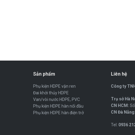
Sản phẩm
Liên hệ
Phụ kiện HDPE vặn ren
Công ty TNH
Đai khởi thủy HDPE
Trụ sở Hà Nộ
Van/vòi nước HDPE, PVC
CN HCM:
Số 
Phụ kiện HDPE hàn nối đầu
CN Đà Nẵng
Phụ kiện HDPE hàn điện trở
Tel:
0936 212