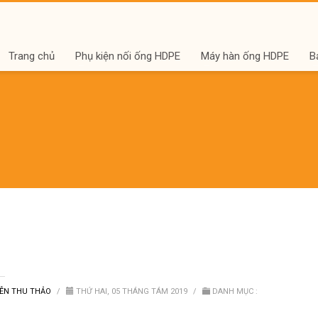
Trang chủ
Phụ kiện nối ống HDPE
Máy hàn ống HDPE
B
ỄN THU THẢO
/
THỨ HAI, 05 THÁNG TÁM 2019
/
DANH MỤC :