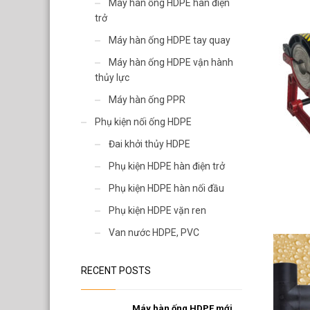
Van nước HDPE, PVC
Máy hàn ống HDPE hàn điện
trở
Máy hàn ống HDPE tay quay
Máy hàn ống HDPE vận hành
thủy lực
Máy hàn ống PPR
Phụ kiện nối ống HDPE
Đai khởi thủy HDPE
Phụ kiện HDPE hàn điện trở
Phụ kiện HDPE hàn nối đầu
Phụ kiện HDPE vặn ren
Van nước HDPE, PVC
RECENT POSTS
Máy hàn ống HDPE mới