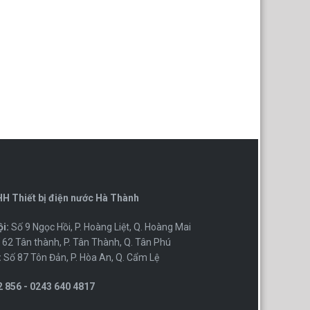
H Thiết bị điện nước Hà Thành
i:
Số 9 Ngọc Hồi, P. Hoàng Liệt, Q. Hoàng Mai
62 Tân thành, P. Tân Thành, Q. Tân Phú
:
Số 87 Tôn Đản, P. Hòa An, Q. Cẩm Lệ
 856 - 0243 640 4817