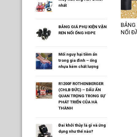
nhất
BẢNG 
BẢNG GIÁ PHỤ KIỆN VẶN
NỐI Đ
REN NỐI ỐNG HDPE
Mối nguy hại tiềm ẩn
trong gia đình – ống
nhựa kém chất lượng
R1200F ROTHENBERGER
(CHLB ĐỨC) – DẤU ẤN
QUAN TRỌNG TRONG SỰ
PHÁT TRIỂN CỦA HÀ
THÀNH
Đai khởi thủy là gì và ứng
dụng như thế nào?