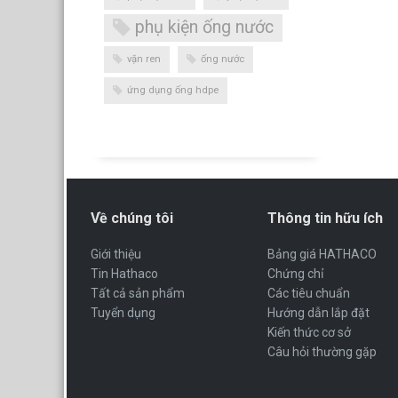
phụ kiện ống nước
vặn ren
ống nước
ứng dụng ống hdpe
Về chúng tôi
Thông tin hữu ích
Giới thiệu
Bảng giá HATHACO
Tin Hathaco
Chứng chỉ
Tất cả sản phẩm
Các tiêu chuẩn
Tuyển dụng
Hướng dẫn lắp đặt
Kiến thức cơ sở
Câu hỏi thường gặp