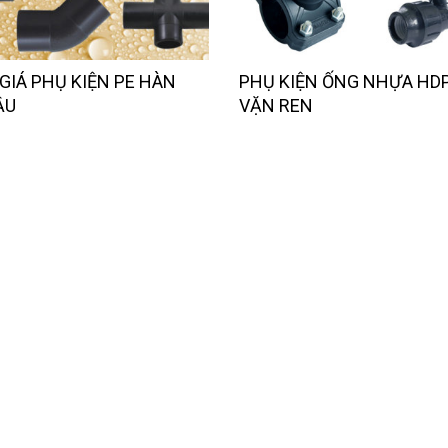
GIÁ PHỤ KIỆN PE HÀN
PHỤ KIỆN ỐNG NHỰA HD
ẦU
VẶN REN