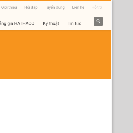
Giới thiệu
Hỏi đáp
Tuyển dụng
Liên hệ
Hỗ trợ
ảng giá HATHACO
Kỹ thuật
Tin tức