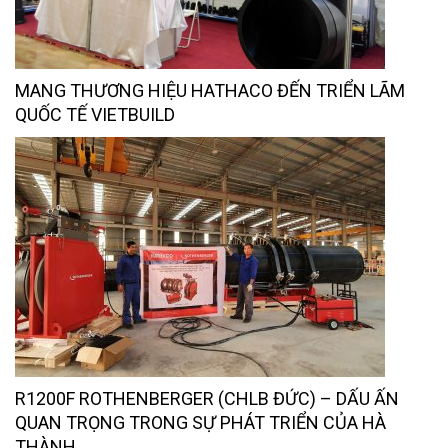
MANG THƯƠNG HIỆU HATHACO ĐẾN TRIỂN LÃM
QUỐC TẾ VIETBUILD
R1200F ROTHENBERGER (CHLB ĐỨC) – DẤU ẤN
QUAN TRỌNG TRONG SỰ PHÁT TRIỂN CỦA HÀ
THÀNH