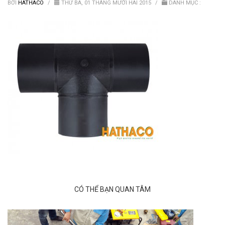
Van nước HDPE, PVC
BỞI
HATHACO
/
THỨ BA, 01 THÁNG MƯỜI HAI 2015
/
DANH MỤC :
CÓ THỂ BẠN QUAN TÂM