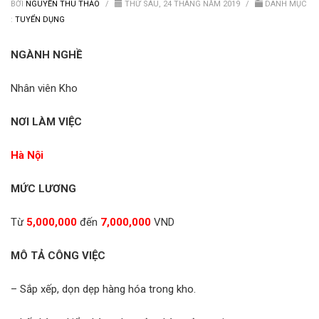
Van nước HDPE, PVC
BỞI
NGUYỄN THU THẢO
/
THỨ SÁU, 24 THÁNG NĂM 2019
/
DANH MỤC
:
TUYỂN DỤNG
NGÀNH NGHỀ
Nhân viên Kho
NƠI LÀM VIỆC
Hà Nội
MỨC LƯƠNG
Từ
5,000,000
đến
7,000,000
VND
MÔ TẢ CÔNG VIỆC
– Sắp xếp, dọn dẹp hàng hóa trong kho.