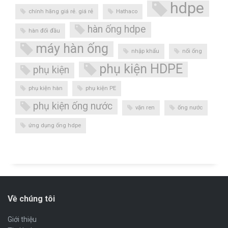
hdpe
chính hãng giá rẻ. giá rẻ
Hathaco
hàn ống hdpe
hàn đối đầu
máy hàn ống
nhập khẩu
nối ống
phụ kiện HDPE
phụ kiện
phụ kiện hàn
phụ kiện PE
phụ kiện ống nước
vặn ren
ống nước
ứng dụng ống hdpe
Về chúng tôi
Giới thiệu