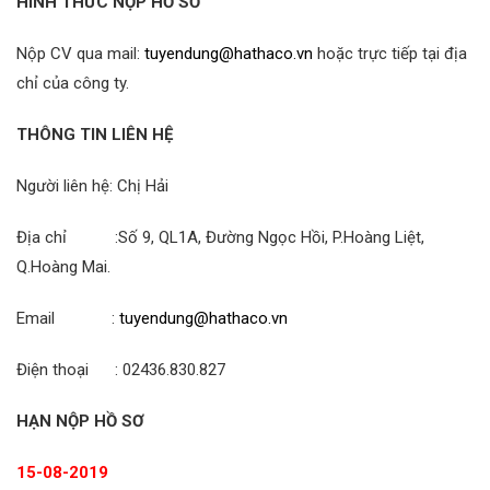
HÌNH THỨC NỘP HỒ SƠ
Nộp CV qua mail:
tuyendung@hathaco.vn
hoặc trực tiếp tại địa
chỉ của công ty.
THÔNG TIN LIÊN HỆ
Người liên hệ: Chị Hải
Địa chỉ :Số 9, QL1A, Đường Ngọc Hồi, P.Hoàng Liệt,
Q.Hoàng Mai.
Email :
tuyendung@hathaco.vn
Điện thoại : 02436.830.827
HẠN NỘP HỒ SƠ
15-08-2019