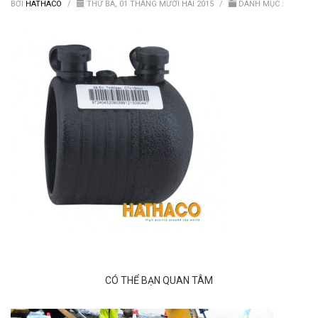
Van nước HDPE, PVC
BỞI
HATHACO
/
THỨ BA, 01 THÁNG MƯỜI HAI 2015
/
DANH MỤC :
CÓ THỂ BẠN QUAN TÂM