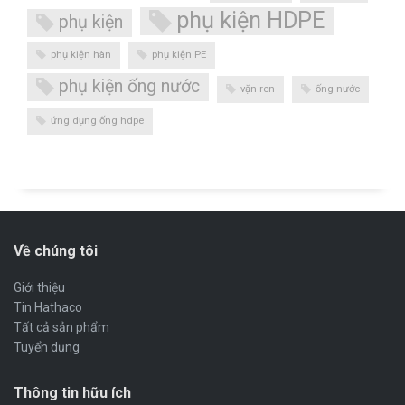
phụ kiện HDPE
phụ kiện
phụ kiện hàn
phụ kiện PE
phụ kiện ống nước
vặn ren
ống nước
ứng dụng ống hdpe
Về chúng tôi
Giới thiệu
Tin Hathaco
Tất cả sản phẩm
Tuyển dụng
Thông tin hữu ích