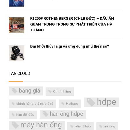
R1200F ROTHENBERGER (CHLB ĐỨC) – DẤU ẤN
QUAN TRỌNG TRONG SỰ PHÁT TRIỂN CỦA HÀ
THÀNH
Đai khởi thủy là gì và ứng dụng như thế nào?
TAG CLOUD
bảng giá
Chính hãng
hdpe
chính hãng giá rẻ. giá rẻ
Hathaco
hàn ống hdpe
hàn đối đầu
máy hàn ống
nhập khẩu
nối ống