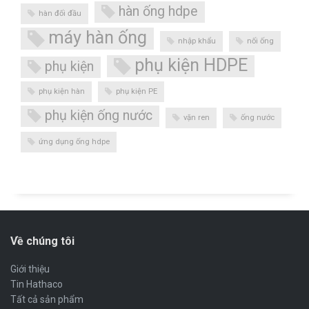
hàn ống hdpe
hàn đối đầu
máy hàn ống
nhập khẩu
nối ống
phụ kiện HDPE
phụ kiện
phụ kiện hàn
phụ kiện PE
phụ kiện ống nước
vặn ren
ống nước
ứng dụng ống hdpe
Về chúng tôi
Giới thiệu
Tin Hathaco
Tất cả sản phẩm