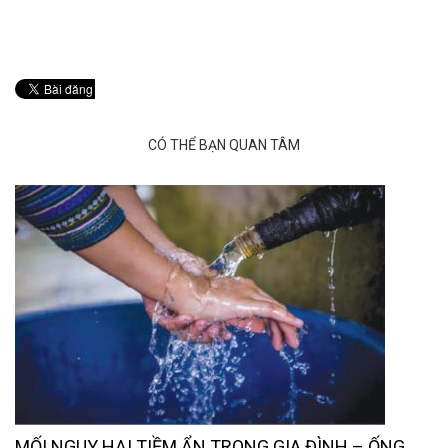
CÓ THỂ BẠN QUAN TÂM
MỐI NGUY HẠI TIỀM ẨN TRONG GIA ĐÌNH – ỐNG