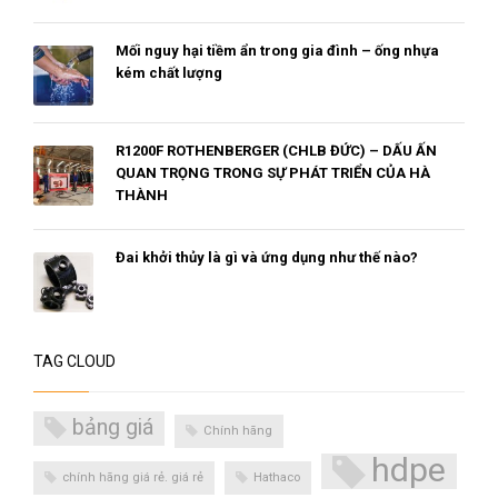
Mối nguy hại tiềm ẩn trong gia đình – ống nhựa
kém chất lượng
R1200F ROTHENBERGER (CHLB ĐỨC) – DẤU ẤN
QUAN TRỌNG TRONG SỰ PHÁT TRIỂN CỦA HÀ
THÀNH
Đai khởi thủy là gì và ứng dụng như thế nào?
TAG CLOUD
bảng giá
Chính hãng
hdpe
chính hãng giá rẻ. giá rẻ
Hathaco