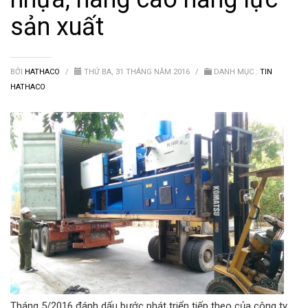
Van nước HDPE, PVC
sản xuất
BỞI
HATHACO
/
THỨ BA, 31 THÁNG NĂM 2016
/
DANH MỤC :
TIN
HATHACO
Tháng 5/2016 đánh dấu bước phát triển tiếp theo của công ty