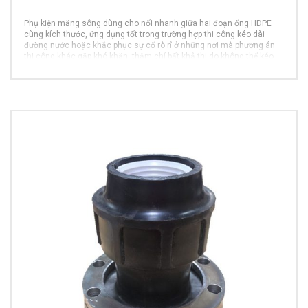
Phụ kiện măng sông dùng cho nối nhanh giữa hai đoạn ống HDPE
cùng kích thước, ứng dụng tốt trong trường hợp thi công kéo dài
đường nước hoặc khắc phục sự cố rò rỉ ở những nơi mà phương án
thi công khác gặp khó khăn, thậm chí bất khả thi do không thể kéo
MORE INFO
điện để hàn ống.