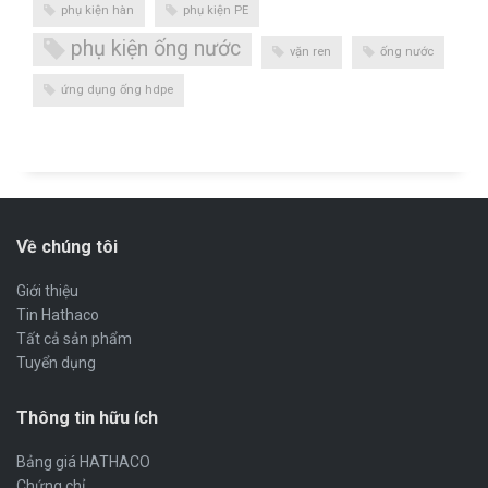
phụ kiện hàn
phụ kiện PE
phụ kiện ống nước
vặn ren
ống nước
ứng dụng ống hdpe
Về chúng tôi
Giới thiệu
Tin Hathaco
Tất cả sản phẩm
Tuyển dụng
Thông tin hữu ích
Bảng giá HATHACO
Chứng chỉ