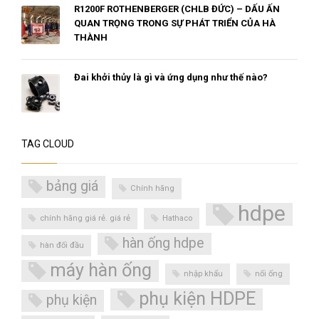
R1200F ROTHENBERGER (CHLB ĐỨC) – DẤU ẤN
QUAN TRỌNG TRONG SỰ PHÁT TRIỂN CỦA HÀ
THÀNH
Đai khởi thủy là gì và ứng dụng như thế nào?
TAG CLOUD
bảng giá
Chính hãng
hdpe
chính hãng giá rẻ. giá rẻ
Hathaco
hàn ống hdpe
hàn đối đầu
máy hàn ống
nhập khẩu
nối ống
phụ kiện HDPE
phụ kiện