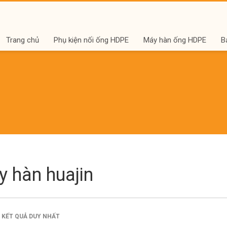
Trang chủ
Phụ kiện nối ống HDPE
Máy hàn ống HDPE
B
 hàn huajin
Ị KẾT QUẢ DUY NHẤT