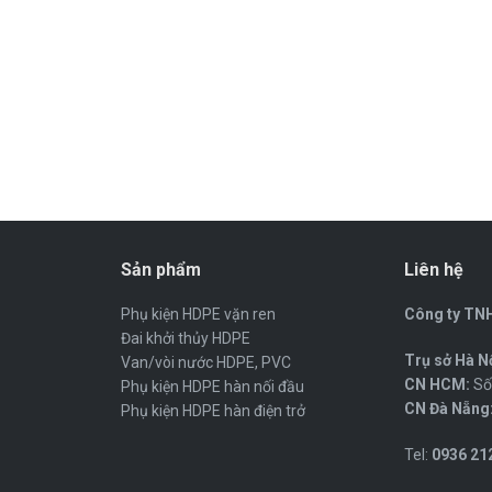
Sản phẩm
Liên hệ
Phụ kiện HDPE vặn ren
Công ty TNH
Đai khởi thủy HDPE
Trụ sở Hà Nộ
Van/vòi nước HDPE, PVC
CN HCM:
Số 
Phụ kiện HDPE hàn nối đầu
CN Đà Nẵng
Phụ kiện HDPE hàn điện trở
Tel:
0936 212