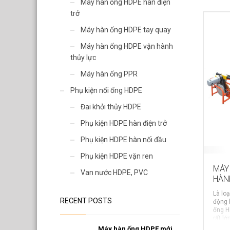
Van nước HDPE, PVC
Máy hàn ống HDPE hàn điện
trở
Máy hàn ống HDPE tay quay
Máy hàn ống HDPE vận hành
thủy lực
Máy hàn ống PPR
Phụ kiện nối ống HDPE
Đai khởi thủy HDPE
Phụ kiện HDPE hàn điện trở
Phụ kiện HDPE hàn nối đầu
Phụ kiện HDPE vặn ren
MÁY
Van nước HDPE, PVC
HÀN
Là lo
RECENT POSTS
động 
ống H
rất lớn
Máy hàn ống HDPE mới