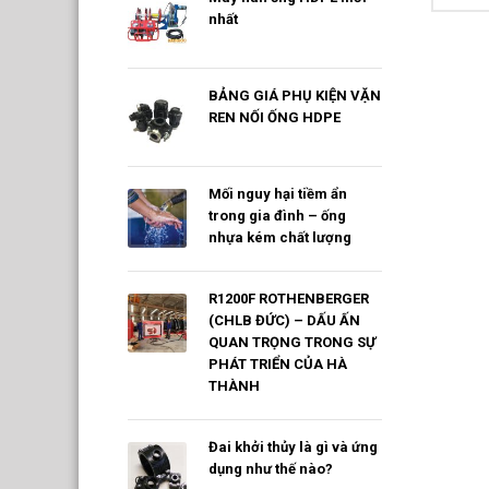
nhất
BẢNG GIÁ PHỤ KIỆN VẶN
REN NỐI ỐNG HDPE
Mối nguy hại tiềm ẩn
trong gia đình – ống
nhựa kém chất lượng
R1200F ROTHENBERGER
(CHLB ĐỨC) – DẤU ẤN
QUAN TRỌNG TRONG SỰ
PHÁT TRIỂN CỦA HÀ
THÀNH
Đai khởi thủy là gì và ứng
dụng như thế nào?