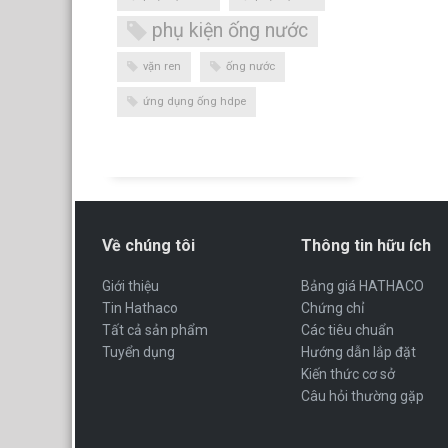
phụ kiện ống nước
vặn ren
ống nước
ứng dụng ống hdpe
Về chúng tôi
Thông tin hữu ích
Giới thiệu
Bảng giá HATHACO
Tin Hathaco
Chứng chỉ
Tất cả sản phẩm
Các tiêu chuẩn
Tuyển dụng
Hướng dẫn lắp đặt
Kiến thức cơ sở
Câu hỏi thường gặp