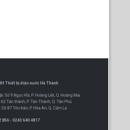
H Thiết bị điện nước Hà Thành
i:
Số 9 Ngọc Hồi, P. Hoàng Liệt, Q. Hoàng Mai
62 Tân thành, P. Tân Thành, Q. Tân Phú
:
Số 87 Tôn Đản, P. Hòa An, Q. Cẩm Lệ
 856 - 0243 640 4817