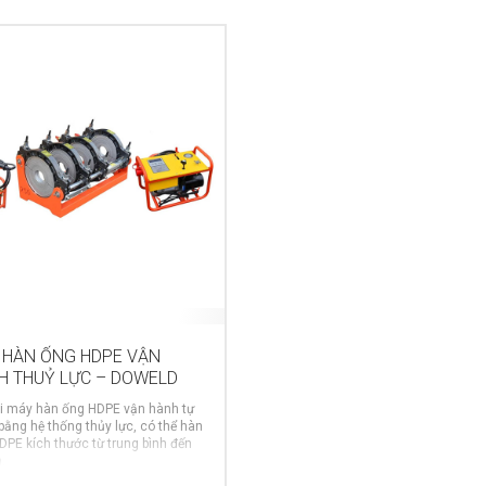
 HÀN ỐNG HDPE VẬN
H THUỶ LỰC – DOWELD
ại máy hàn ống HDPE vận hành tự
bằng hệ thống thủy lực, có thể hàn
DPE kích thước từ trung bình đến
.
MORE INFO