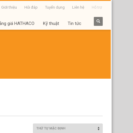
Giới thiệu
Hỏi đáp
Tuyển dụng
Liên hệ
Hỗ trợ
ảng giá HATHACO
Kỹ thuật
Tin tức