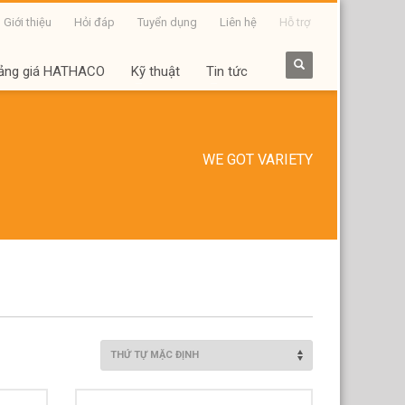
Giới thiệu
Hỏi đáp
Tuyển dụng
Liên hệ
Hỗ trợ
ảng giá HATHACO
Kỹ thuật
Tin tức
WE GOT VARIETY