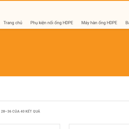
Trang chủ
Phụ kiện nối ống HDPE
Máy hàn ống HDPE
B
 28–36 CỦA 40 KẾT QUẢ