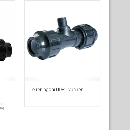
Tê ren ngoài HDPE vặn ren
MORE INFO
nh
ùng
RE INFO