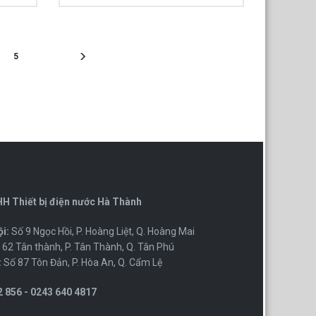
5
H Thiết bị điện nước Hà Thành
i:
Số 9 Ngọc Hồi, P. Hoàng Liệt, Q. Hoàng Mai
62 Tân thành, P. Tân Thành, Q. Tân Phú
:
Số 87 Tôn Đản, P. Hòa An, Q. Cẩm Lệ
 856 - 0243 640 4817