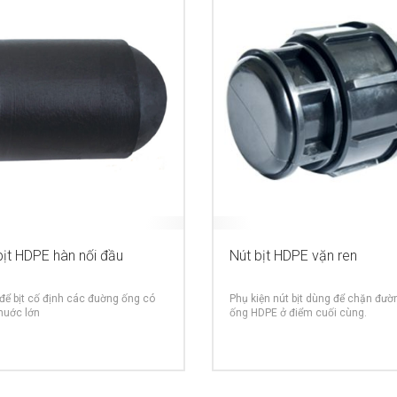
bịt HDPE hàn nối đầu
Nút bịt HDPE vặn ren
để bịt cố định các đuờng ống có
Phụ kiện nút bịt dùng để chặn đườ
huớc lớn
ống HDPE ở điểm cuối cùng.
MORE INFO
MO