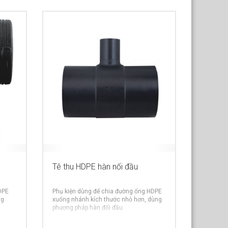
Tê thu HDPE hàn nối đầu
DPE
Phụ kiện dùng để chia đường ống HDPE
ng
xuống nhánh kích thước nhỏ hơn, dùng
phương pháp hàn đối đầu
RE INFO
MORE INFO