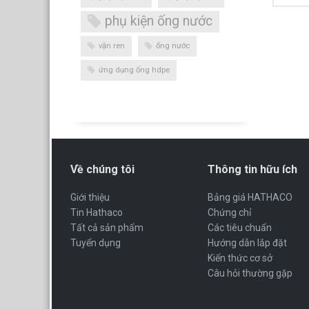
phụ kiện ống nước
vặn ren
ống nước
ứng dụng ống hdpe
Về chúng tôi
Thông tin hữu ích
Giới thiệu
Bảng giá HATHACO
Tin Hathaco
Chứng chỉ
Tất cả sản phẩm
Các tiêu chuẩn
Tuyển dụng
Hướng dẫn lắp đặt
Kiến thức cơ sở
Câu hỏi thường gặp