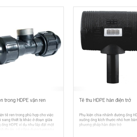
en trong HDPE vặn ren
Tê thu HDPE hàn điện trở
ện tê ren trong phù hợp cho việc
Phụ kiện chia nhánh đường ống H
i sang thiết bị khác ở đoạn giữa
xuống ống kích thước nhỏ hơn bằ
 ống HDPE ví dụ như lắp đặt một
phương pháp hàn điện trở
hồ đo áp, có công dụng tương tự
MORE INFO
MO
ởi thủy