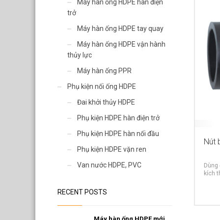
Van nước HDPE, PVC
Máy hàn ống HDPE hàn điện
trở
Máy hàn ống HDPE tay quay
Máy hàn ống HDPE vận hành
thủy lực
Máy hàn ống PPR
Phụ kiện nối ống HDPE
Đai khởi thủy HDPE
Phụ kiện HDPE hàn điện trở
Phụ kiện HDPE hàn nối đầu
Nút 
Phụ kiện HDPE vặn ren
Van nước HDPE, PVC
Dùng 
kích t
RECENT POSTS
Máy hàn ống HDPE mới