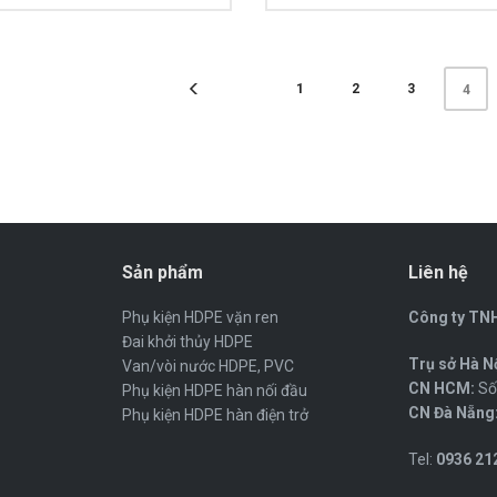
1
2
3
4
Sản phẩm
Liên hệ
Phụ kiện HDPE vặn ren
Công ty TNH
Đai khởi thủy HDPE
Trụ sở Hà Nộ
Van/vòi nước HDPE, PVC
CN HCM:
Số 
Phụ kiện HDPE hàn nối đầu
CN Đà Nẵng
Phụ kiện HDPE hàn điện trở
Tel:
0936 212