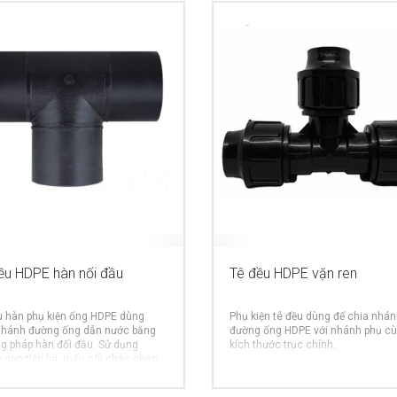
ều HDPE hàn nối đầu
Tê đều HDPE vặn ren
u hàn phụ kiện ống HDPE dùng
Phụ kiện tê đều dùng để chia nhá
nhánh đường ống dẫn nước bằng
đường ống HDPE với nhánh phụ c
g pháp hàn đối đầu. Sử dụng
kích thước trục chính.
gọn,tiện lợi, mấu nối chắc chắn..
MORE INFO
MO