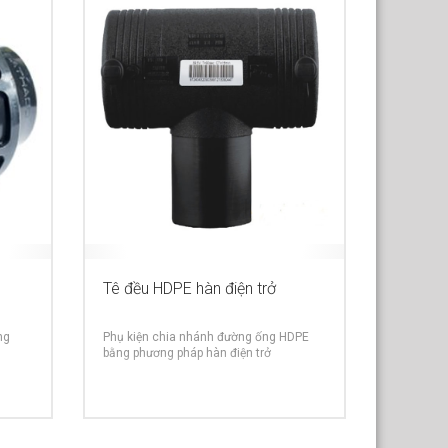
Tê đều HDPE hàn điện trở
ng
Phụ kiện chia nhánh đường ống HDPE
bằng phương pháp hàn điện trở
RE INFO
MORE INFO