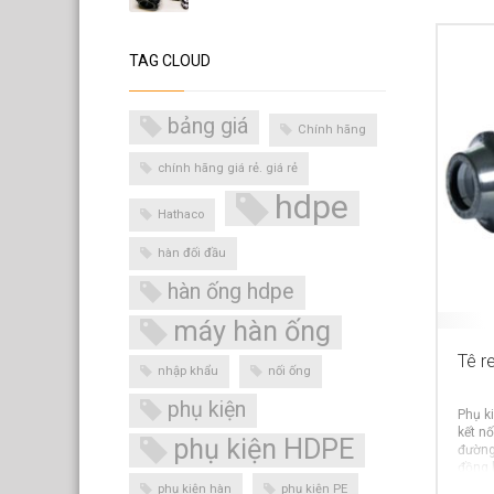
TAG CLOUD
bảng giá
Chính hãng
chính hãng giá rẻ. giá rẻ
hdpe
Hathaco
hàn đối đầu
hàn ống hdpe
máy hàn ống
Tê r
nhập khẩu
nối ống
phụ kiện
Phụ ki
kết nố
phụ kiện HDPE
đường
đồng 
đai kh
phụ kiện hàn
phụ kiện PE