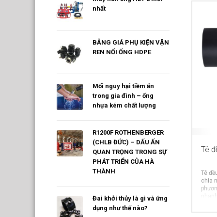
nhất
BẢNG GIÁ PHỤ KIỆN VẶN
REN NỐI ỐNG HDPE
Mối nguy hại tiềm ẩn
trong gia đình – ống
nhựa kém chất lượng
R1200F ROTHENBERGER
(CHLB ĐỨC) – DẤU ẤN
Tê đ
QUAN TRỌNG TRONG SỰ
PHÁT TRIỂN CỦA HÀ
THÀNH
Tê đề
chia 
phươn
nhanh 
Đai khởi thủy là gì và ứng
dụng như thế nào?