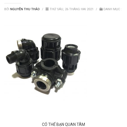
Van nước HDPE, PVC
BỞI
NGUYỄN THU THẢO
/
THỨ SÁU, 26 THÁNG HAI 2021
/
DANH MỤC :
CÓ THỂ BẠN QUAN TÂM