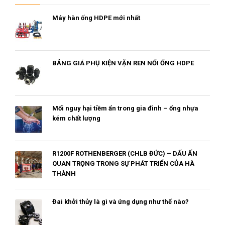
Máy hàn ống HDPE mới nhất
BẢNG GIÁ PHỤ KIỆN VẶN REN NỐI ỐNG HDPE
Mối nguy hại tiềm ẩn trong gia đình – ống nhựa
kém chất lượng
R1200F ROTHENBERGER (CHLB ĐỨC) – DẤU ẤN
QUAN TRỌNG TRONG SỰ PHÁT TRIỂN CỦA HÀ
THÀNH
Đai khởi thủy là gì và ứng dụng như thế nào?