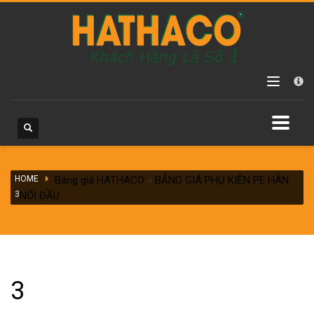
Các danh mục sản phẩm
Chưa phân loại
Máy hàn ống HDPE
Máy hàn ống HDPE hàn điện trở
Máy hàn ống HDPE tay quay
Máy hàn ống HDPE vận hành thủy lực
HOME
Máy hàn ống PPR
Bảng giá HATHACO
»
BẢNG GIÁ PHỤ KIỆN PE HÀN
3
NỐI ĐẦU
Phụ kiện nối ống HDPE
Đai khởi thủy HDPE
Phụ kiện HDPE hàn điện trở
Phụ kiện HDPE hàn nối đầu
3
Phụ kiện HDPE vặn ren