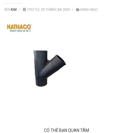
Van nước HDPE, PVC
BỞI
KIM
/
THỨ TƯ, 20 THÁNG BA 2024
/
DANH MỤC :
CÓ THỂ BẠN QUAN TÂM