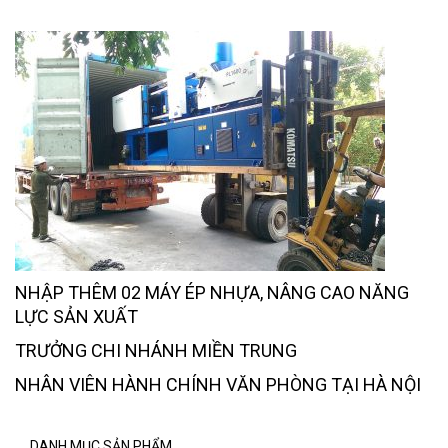
NHẬP THÊM 02 MÁY ÉP NHỰA, NÂNG CAO NĂNG
LỰC SẢN XUẤT
TRƯỞNG CHI NHÁNH MIỀN TRUNG
NHÂN VIÊN HÀNH CHÍNH VĂN PHÒNG TẠI HÀ NỘI
DANH MỤC SẢN PHẨM