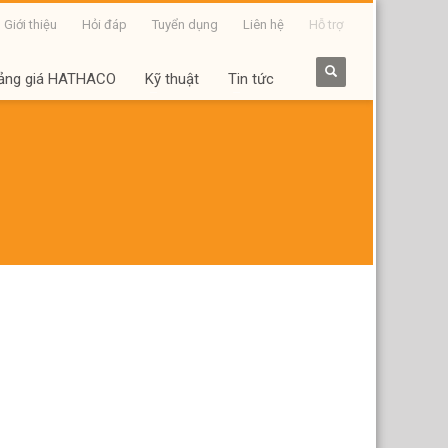
Giới thiệu
Hỏi đáp
Tuyển dụng
Liên hệ
Hỗ trợ
ảng giá HATHACO
Kỹ thuật
Tin tức