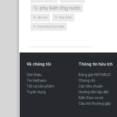
phụ kiện ống nước
vặn ren
ống nước
ứng dụng ống hdpe
Về chúng tôi
Thông tin hữu ích
Giới thiệu
Bảng giá HATHACO
Tin Hathaco
Chứng chỉ
Tất cả sản phẩm
Các tiêu chuẩn
Tuyển dụng
Hướng dẫn lắp đặt
Kiến thức cơ sở
Câu hỏi thường gặp