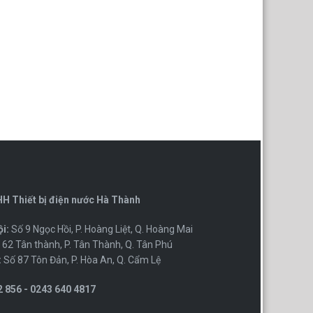
H Thiết bị điện nước Hà Thành
i:
Số 9 Ngọc Hồi, P. Hoàng Liệt, Q. Hoàng Mai
62 Tân thành, P. Tân Thành, Q. Tân Phú
:
Số 87 Tôn Đản, P. Hòa An, Q. Cẩm Lệ
 856 - 0243 640 4817