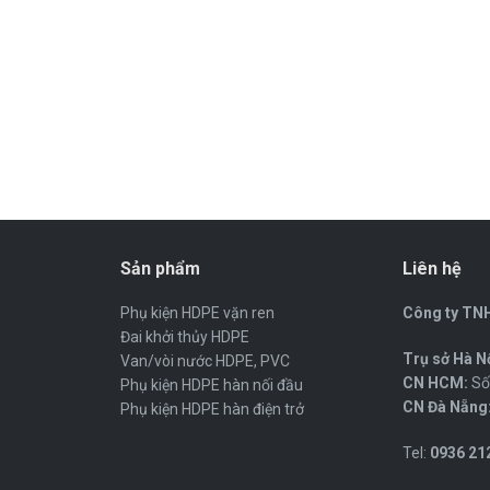
Sản phẩm
Liên hệ
Phụ kiện HDPE vặn ren
Công ty TNH
Đai khởi thủy HDPE
Trụ sở Hà Nộ
Van/vòi nước HDPE, PVC
CN HCM:
Số 
Phụ kiện HDPE hàn nối đầu
CN Đà Nẵng
Phụ kiện HDPE hàn điện trở
Tel:
0936 212