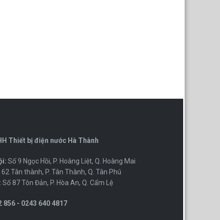
H Thiết bị điện nước Hà Thành
i:
Số 9 Ngọc Hồi, P. Hoàng Liệt, Q. Hoàng Mai
62 Tân thành, P. Tân Thành, Q. Tân Phú
:
Số 87 Tôn Đản, P. Hòa An, Q. Cẩm Lệ
 856 - 0243 640 4817