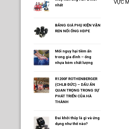
VỰC M
nhất
BẢNG GIÁ PHỤ KIỆN VẶN
REN NỐI ỐNG HDPE
Mối nguy hại tiềm ẩn
trong gia đình – ống
nhựa kém chất lượng
R1200F ROTHENBERGER
(CHLB ĐỨC) – DẤU ẤN
QUAN TRỌNG TRONG SỰ
PHÁT TRIỂN CỦA HÀ
THÀNH
Đai khởi thủy là gì và ứng
dụng như thế nào?