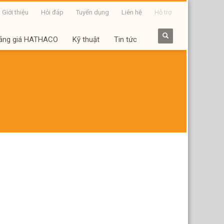
Giới thiệu
Hỏi đáp
Tuyển dụng
Liên hệ
Hỗ trợ
ảng giá HATHACO
Kỹ thuật
Tin tức