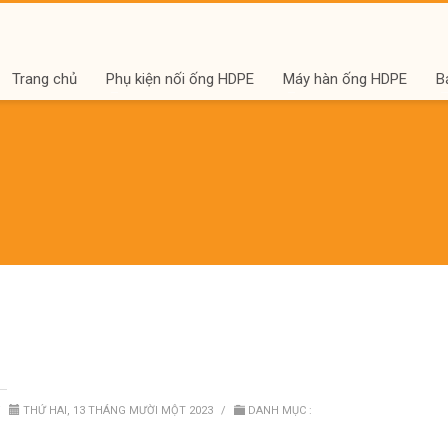
Trang chủ
Phụ kiện nối ống HDPE
Máy hàn ống HDPE
B
/
THỨ HAI, 13 THÁNG MƯỜI MỘT 2023
/
DANH MỤC :