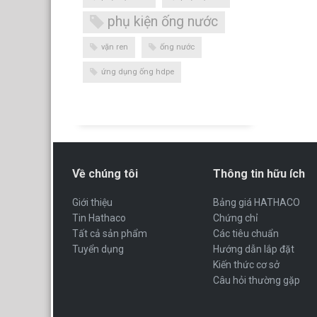
phụ kiện ống nước
vặn ren
ống nước
ứng dụng ống hdpe
Về chúng tôi
Thông tin hữu ích
Giới thiệu
Bảng giá HATHACO
Tin Hathaco
Chứng chỉ
Tất cả sản phẩm
Các tiêu chuẩn
Tuyển dụng
Hướng dẫn lắp đặt
Kiến thức cơ sở
Câu hỏi thường gặp