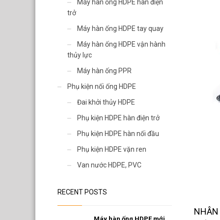
Van nước HDPE, PVC
Máy hàn ống HDPE hàn điện
trở
Máy hàn ống HDPE tay quay
Máy hàn ống HDPE vận hành
thủy lực
Máy hàn ống PPR
Phụ kiện nối ống HDPE
Đai khởi thủy HDPE
Phụ kiện HDPE hàn điện trở
Phụ kiện HDPE hàn nối đầu
Phụ kiện HDPE vặn ren
Van nước HDPE, PVC
RECENT POSTS
NHÂN 
Máy hàn ống HDPE mới