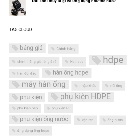
Đai khởi thủy là gì và ứng dụng như thế nào?
TAG CLOUD
bảng giá
Chính hãng
hdpe
chính hãng giá rẻ. giá rẻ
Hathaco
hàn ống hdpe
hàn đối đầu
máy hàn ống
nhập khẩu
nối ống
phụ kiện HDPE
phụ kiện
phụ kiện hàn
phụ kiện PE
phụ kiện ống nước
vặn ren
ống nước
ứng dụng ống hdpe