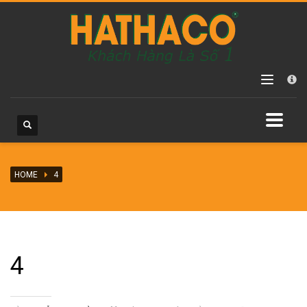
Các danh mục sản phẩm
Chưa phân loại
Máy hàn ống HDPE
Máy hàn ống HDPE hàn điện trở
Máy hàn ống HDPE tay quay
Máy hàn ống HDPE vận hành thủy lực
HOME
Máy hàn ống PPR
4
Phụ kiện nối ống HDPE
Đai khởi thủy HDPE
Phụ kiện HDPE hàn điện trở
4
Phụ kiện HDPE hàn nối đầu
Phụ kiện HDPE vặn ren