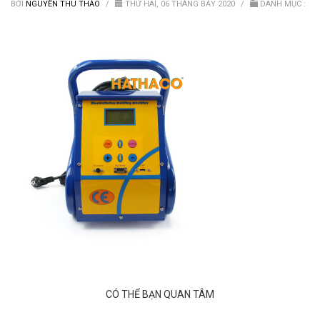
Van nước HDPE, PVC
BỞI
NGUYỄN THU THẢO
/
THỨ HAI, 06 THÁNG BẢY 2020
/
DANH MỤC :
CÓ THỂ BẠN QUAN TÂM