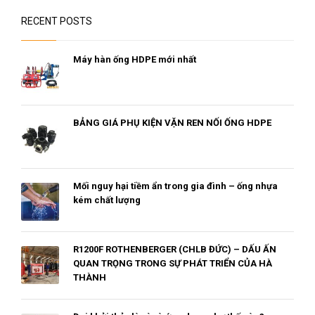
RECENT POSTS
Máy hàn ống HDPE mới nhất
BẢNG GIÁ PHỤ KIỆN VẶN REN NỐI ỐNG HDPE
Mối nguy hại tiềm ẩn trong gia đình – ống nhựa
kém chất lượng
R1200F ROTHENBERGER (CHLB ĐỨC) – DẤU ẤN
QUAN TRỌNG TRONG SỰ PHÁT TRIỂN CỦA HÀ
THÀNH