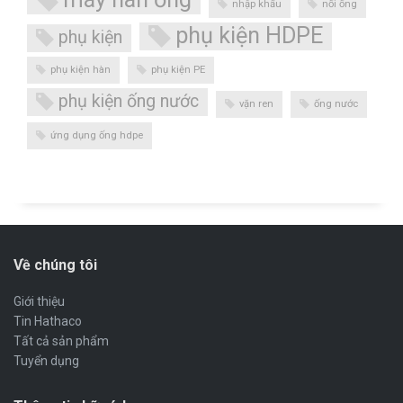
nhập khẩu
nối ống
phụ kiện HDPE
phụ kiện
phụ kiện hàn
phụ kiện PE
phụ kiện ống nước
vặn ren
ống nước
ứng dụng ống hdpe
Về chúng tôi
Giới thiệu
Tin Hathaco
Tất cả sản phẩm
Tuyển dụng