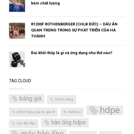
kém chất lượng
R1200F ROTHENBERGER (CHLB ĐỨC) – DẤU ẤN
QUAN TRỌNG TRONG SỰ PHÁT TRIỂN CỦA HÀ
THÀNH
Đai khởi thủy là gì và ứng dụng như thế nào?
TAG CLOUD
bảng giá
Chính hãng
hdpe
chính hãng giá rẻ. giá rẻ
Hathaco
hàn ống hdpe
hàn đối đầu
máy hàn ống