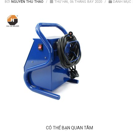
Van nước HDPE, PVC
BỞI
NGUYỄN THU THẢO
/
THỨ HAI, 06 THÁNG BẢY 2020
/
DANH MỤC :
CÓ THỂ BẠN QUAN TÂM