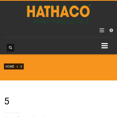
Các danh mục sản phẩm
Chưa phân loại
Máy hàn ống HDPE
Máy hàn ống HDPE hàn điện trở
Máy hàn ống HDPE tay quay
Máy hàn ống HDPE vận hành thủy lực
HOME
Máy hàn ống PPR
5
Phụ kiện nối ống HDPE
Đai khởi thủy HDPE
Phụ kiện HDPE hàn điện trở
5
Phụ kiện HDPE hàn nối đầu
Phụ kiện HDPE vặn ren