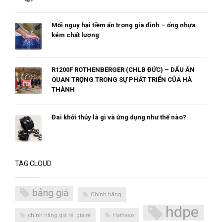
Mối nguy hại tiềm ẩn trong gia đình – ống nhựa
kém chất lượng
R1200F ROTHENBERGER (CHLB ĐỨC) – DẤU ẤN
QUAN TRỌNG TRONG SỰ PHÁT TRIỂN CỦA HÀ
THÀNH
Đai khởi thủy là gì và ứng dụng như thế nào?
TAG CLOUD
bảng giá
Chính hãng
hdpe
chính hãng giá rẻ. giá rẻ
Hathaco