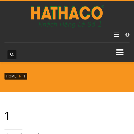
Các danh mục sản phẩm
Chưa phân loại
Máy hàn ống HDPE
Máy hàn ống HDPE hàn điện trở
Máy hàn ống HDPE tay quay
Máy hàn ống HDPE vận hành thủy lực
HOME
Máy hàn ống PPR
1
Phụ kiện nối ống HDPE
Đai khởi thủy HDPE
Phụ kiện HDPE hàn điện trở
1
Phụ kiện HDPE hàn nối đầu
Phụ kiện HDPE vặn ren