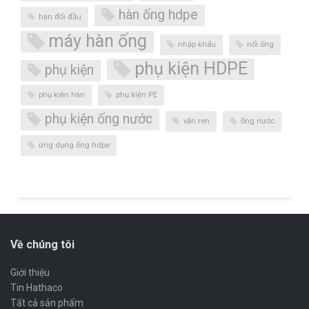
hàn ống hdpe
hàn đối đầu
máy hàn ống
nhập khẩu
nối ống
phụ kiện HDPE
phụ kiện
phụ kiện hàn
phụ kiện PE
phụ kiện ống nước
vặn ren
ống nước
ứng dụng ống hdpe
Về chúng tôi
Giới thiệu
Tin Hathaco
Tất cả sản phẩm