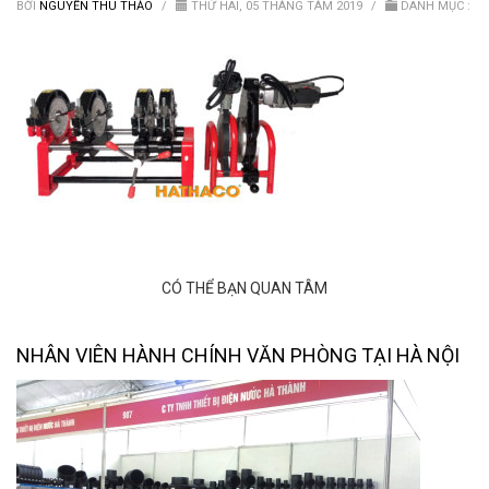
Van nước HDPE, PVC
BỞI
NGUYỄN THU THẢO
/
THỨ HAI, 05 THÁNG TÁM 2019
/
DANH MỤC :
CÓ THỂ BẠN QUAN TÂM
NHÂN VIÊN HÀNH CHÍNH VĂN PHÒNG TẠI HÀ NỘI